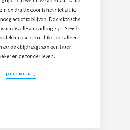
ngrijk – dat weten we allemaal. Maar
in en drukte door is het niet altijd
eg actief te blijven. De elektrische
 waardevolle aanvulling zijn. Steeds
dekken dat een e-bike niet alleen
maar ook bijdraagt aan een fitter,
ieker en gezonder leven.
OVERBEWEGEN
[LEES MEER…]
OP
JOUW
MANIER