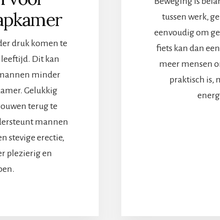
Beweging is bela
aapkamer
tussen werk, gez
eenvoudig om geno
der druk komen te
fiets kan dan een
leeftijd. Dit kan
meer mensen ont
r mannen minder
praktisch is, 
kamer. Gelukkig
energ
rouwen terug te
ndersteunt mannen
n stevige erectie,
r plezierig en
pen.
ERVIDALISTA
:
ER