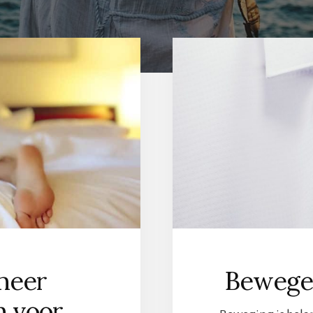
 meer
Bewege
n voor