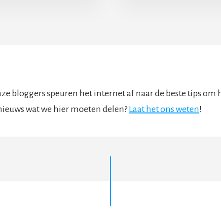
LFVERTROUWEN
OOR
ANNEN
AAPKAMER
ze bloggers speuren het internet af naar de beste tips om he
 nieuws wat we hier moeten delen?
Laat het ons weten
!