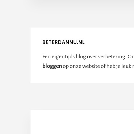
ZE
V
M
IN
DE
SL
BETERDANNU.NL
Een eigentijds blog over verbetering. On
bloggen
op onze website of heb je leuk