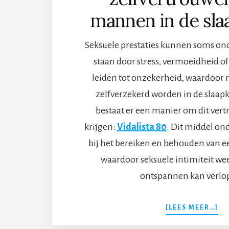
mannen in de sl
Seksuele prestaties kunnen soms on
staan door stress, vermoeidheid of 
leiden tot onzekerheid, waardoo
zelfverzekerd worden in de slaap
bestaat er een manier om dit vert
krijgen:
Vidalista 80
. Dit middel o
bij het bereiken en behouden van ee
waardoor seksuele intimiteit wee
ontspannen kan verlo
OV
[LEES MEER…]
80
ME