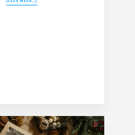
[LEES MEER…]
PERRY
POLO’S:
EEN
TIJDLOZE
KLASSIEKER