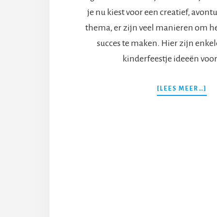
je nu kiest voor een creatief, avontu
thema, er zijn veel manieren om he
succes te maken. Hier zijn enkel
kinderfeestje ideeën voor
OV
[LEES MEER…]
BE
KI
ID
TH