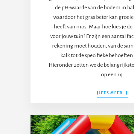
de pH-waarde van de bodem in bal
waardoor het gras beter kan groeie
heeft van mos. Maar hoe kies je de
voor jouw tuin? Er zijn een aantal f
rekening moet houden, van de same
kalk tot de specifieke behoeften
Hieronder zetten we de belangrijks
op een rij.
OV
[LEES MEER…]
MO
JE
O
LE
BI
HE