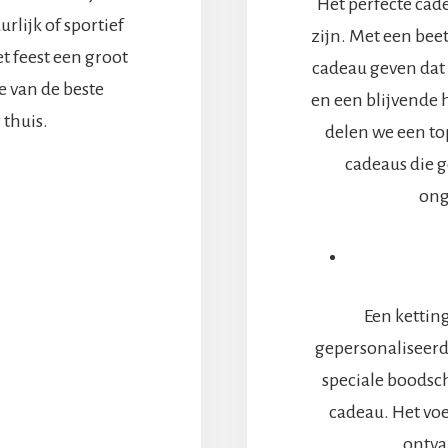
Het perfecte cade
urlijk of sportief
zijn. Met een beet
t feest een groot
cadeau geven dat 
e van de beste
en een blijvende 
 thuis.
delen we een top
cadeaus die 
ERDE
ong
STE
NDERFEESTJE
EEËN
UIS
Een kettin
gepersonaliseerd
speciale boodsch
cadeau. Het voe
ontva