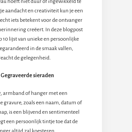
au hoeft niet duur of ingewikkeld te
je aandacht en creativiteit kun je een
echt iets betekent voor de ontvanger
herinnering creëert. In deze blogpost
 10 lijst van unieke en persoonlijke
gegarandeerd in de smaak vallen,
eacht de gelegenheid.
Gegraveerde sieraden
g, armband of hanger met een
e gravure, zoals een naam, datum of
ap, is een blijvend en sentimenteel
gt een persoonlijk tintje toe dat de
nger altijd zal koesteren.