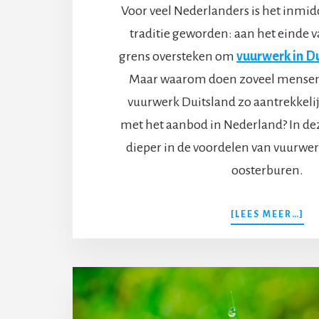
Voor veel Nederlanders is het inmidd
traditie geworden: aan het einde
grens oversteken om
vuurwerk in D
Maar waarom doen zoveel mensen
vuurwerk Duitsland zo aantrekkelij
met het aanbod in Nederland? In de
dieper in de voordelen van vuurwer
oosterburen.
O
[LEES MEER…]
VU
KO
IN
DU
EE
SL
KE