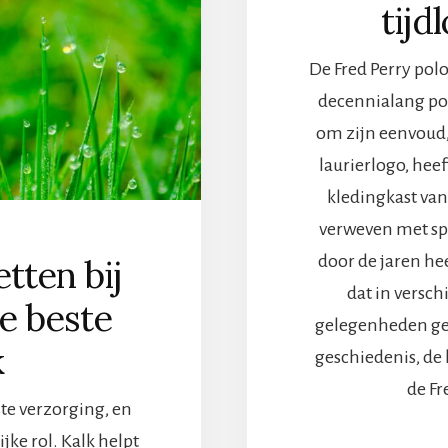
tijd
De Fred Perry polo
decennialang pop
om zijn eenvoud,
laurierlogo, hee
kledingkast van
verweven met spo
door de jaren he
etten bij
dat in versch
e beste
gelegenheden ged
k
geschiedenis, de
de Fr
ste verzorging, en
jke rol. Kalk helpt