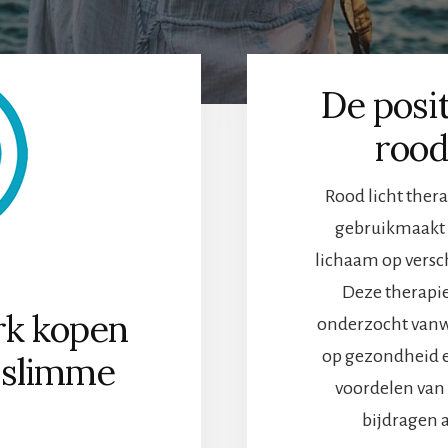
De posi
rood
Rood licht ther
gebruikmaakt v
lichaam op versc
Deze therapie
k kopen
onderzocht vanwe
op gezondheid en
n slimme
voordelen van
bijdragen a