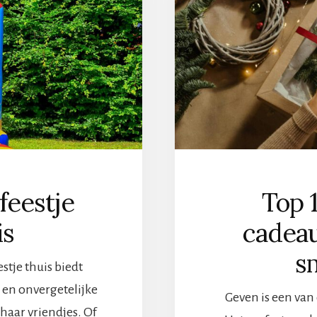
EZEN
N
STE
ZONKALK
feestje
Top 
is
cadeaus
s
stje thuis biedt
 en onvergetelijke
Geven is een van
 haar vriendjes. Of