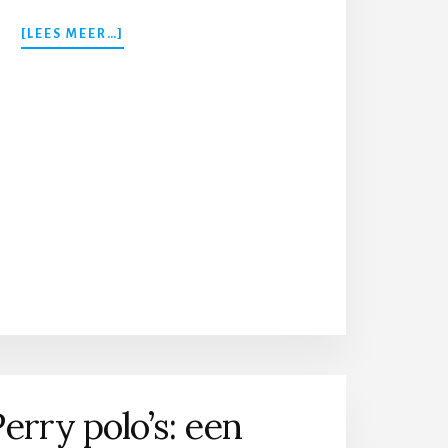
OVERDE
[LEES MEER…]
POSITIEVE
EFFECTEN
VAN
ROOD
LICHT
THERAPIE
erry polo’s: een