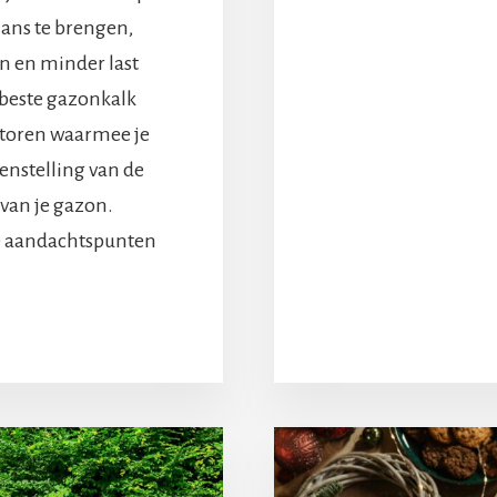
ans te brengen,
n en minder last
 beste gazonkalk
actoren waarmee je
nstelling van de
 van je gazon.
te aandachtspunten
ERHIER
ET
P
TTEN
J
T