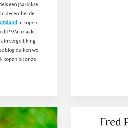
els een jaarlijkse
 van december de
uitsland
te kopen.
 dit? Wat maakt
k in vergelijking
ze blog duiken we
k kopen bij onze
VERWAAROM
URWERK
PEN
ITSLAND
N
Fred P
IMME
UZE