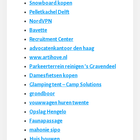
Snowboard kopen
Pelletkachel Delft
NordVPN
Bavette
Recruitment Center
advocatenkantoor den haag
www.artihove.nl
Parkeerterrein reinigen ’s Gravendeel
Damesfietsen kopen
Glamping tent – Camp Solutions
grondboor
vouwwagen huren twente
Opslag Hengelo
Faunapassage
mahonie sipo
Huis bouwen