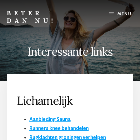
Skip
Skip
to
to
BETER
MENU
content
footer
DAN NU!
Lichamelijk,
mentaal
of
Interessante links
financieel,
alles
kan
altijd
beter
Lichamelijk
Aanbieding Sauna
Runners knee behandelen
Rugklachten groningen verhelpen