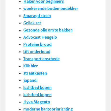
Haken voor beginners
woekerende bodembedekker
Smaragd steen
Gellak set
Gezonde olie om te bakken
Advocaat Hengelo
Proteine brood
Lift onderhoud
Transport enschede
Klik hier
straatkasten
japandi
luchtbed kopen
luchtbed kopen
Hyva Magento
moderne kantoorinrichting