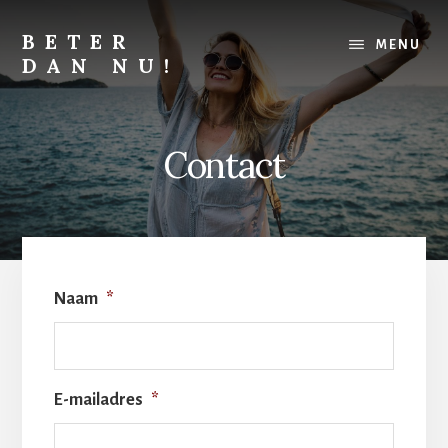
Skip
Skip
to
to
BETER
MENU
content
footer
DAN NU!
Lichamelijk,
mentaal
of
Contact
financieel,
alles
kan
altijd
beter
Naam
*
E-mailadres
*