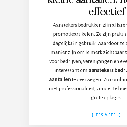
effectief
Aanstekers bedrukken zijn al jare
promotieartikelen. Ze zijn prakti
dagelijks in gebruik, waardoor ze
manier zijn om je merk zichtbaar 
voor bedrijven, verenigingen en e
interessant om
aanstekers bedru
aantallen
te overwegen. Zo combinee
met professionaliteit, zonder te ho
grote oplages.
OV
[LEES MEER…]
BE
KL