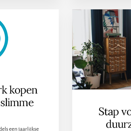
NTALLEN:
EXIBEL
FECTIEF
k kopen
n slimme
Stap v
duur
els een jaarlijkse