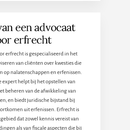
STAP
NAAR
EEN
DUURZAMER
van een advocaat
HUIS
MET
or erfrecht
ISOLATIE
SUBSIDIE
r erfrecht is gespecialiseerd in het
iseren van cliënten over kwesties die
n op nalatenschappen en erfenissen.
 expert helpt bij het opstellen van
et beheren van de afwikkeling van
, en biedt juridische bijstand bij
oortkomen uit erfenissen. Erfrecht is
gebied dat zowel kennis vereist van
ingen als van fiscale aspecten die bij