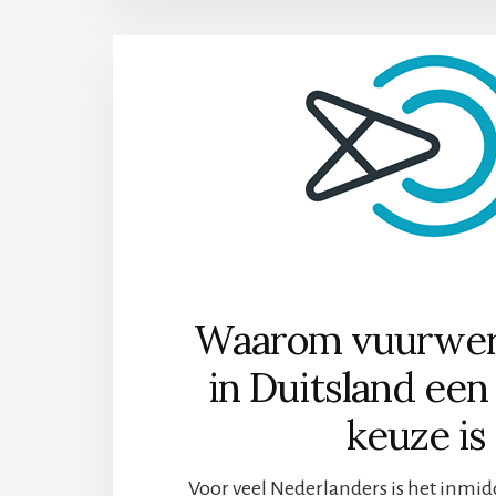
AA
FL
EN
EF
Waarom vuurwer
in Duitsland ee
keuze is
Voor veel Nederlanders is het inmidd