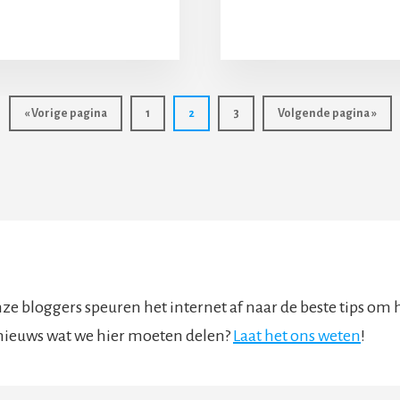
VERWAAROM
N
COUNTANT
T
ACT
Ga
Pagina
Pagina
Pagina
Ga
«
Vorige pagina
1
2
3
Volgende pagina »
LINE
naar
naar
N
MINISTRATIEKANTOOR
SCHAKELEN
N
IMME
T
ze bloggers speuren het internet af naar de beste tips om he
 nieuws wat we hier moeten delen?
Laat het ons weten
!