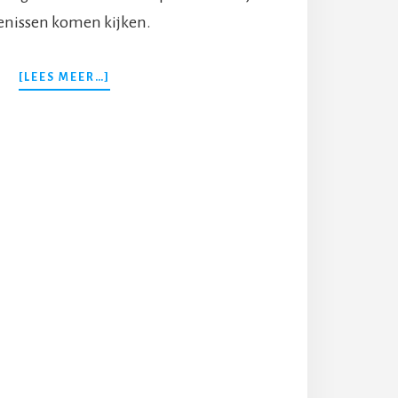
enissen komen kijken.
OVERDE
[LEES MEER…]
ROL
VAN
EEN
ADVOCAAT
VOOR
ERFRECHT