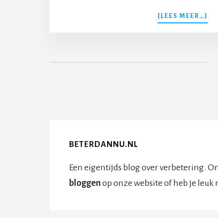
O
[LEES MEER…]
EE
AC
ME
EX
ON
EN
EE
AD
IN
EE
SL
ZE
BETERDANNU.NL
IS
Een eigentijds blog over verbetering. On
bloggen
op onze website of heb je leuk