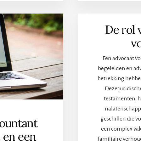
De rol 
vo
Een advocaat voo
begeleiden en adv
betrekking hebbe
Deze juridische
testamenten, h
nalatenschappen
geschillen die v
ountant
een complex vak
e en een
familiaire verhoud