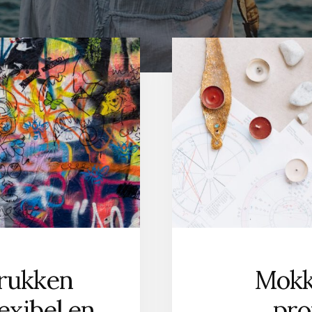
rukken
Mokk
lexibel en
pro