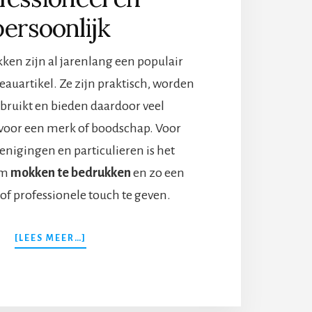
persoonlijk
en zijn al jarenlang een populair
auartikel. Ze zijn praktisch, worden
ebruikt en bieden daardoor veel
voor een merk of boodschap. Voor
renigingen en particulieren is het
om
mokken te bedrukken
en zo een
of professionele touch te geven.
OVERMOKKEN
[LEES MEER…]
BEDRUKKEN:
PROFESSIONEEL
EN
PERSOONLIJK