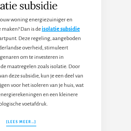
latie subsidie
jouw woning energiezuiniger en
e maken? Dan is de
isolatie subsidie
tartpunt. Deze regeling, aangeboden
derlandse overheid, stimuleert
genaren om te investeren in
e maatregelen zoals isolatie. Door
an deze subsidie, kun je een deel van
jgen voor het isoleren van je huis, wat
e energierekeningen en een kleinere
ologische voetafdruk.
OVERSTAP
[LEES MEER…]
VOOR