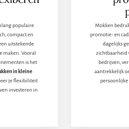
nlang populaire
Mokken bedrukk
sch, compact en
promotie- en cade
 een uitstekende
dagelijks g
te maken. Vooral
zichtbaarheid 
venementen is het
bedrijven, ve
kken in kleine
aantrekkelijk 
r je flexibiliteit
persoonlijke 
even investeren in
ERAANSTEKERS
DRUKKEN
EINE