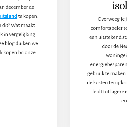
iso
 van december de
uitsland
te kopen.
Overweeg je 
 dit? Wat maakt
comfortabeler t
k in vergelijking
een uitstekend s
ze blog duiken we
door de Ne
k kopen bij onze
woningei
energiebesparend
gebruik te maken v
VERWAAROM
de kosten terugkri
URWERK
PEN
leidt tot lager
ec
ITSLAND
N
IMME
UZE