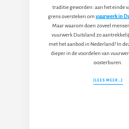
traditie geworden: aan het einde
grens oversteken om
vuurwerk in D
Maar waarom doen zoveel mensen
vuurwerk Duitsland zo aantrekkelij
met het aanbod in Nederland? In de
dieper in de voordelen van vuurwer
oosterburen.
O
[LEES MEER…]
VU
KO
IN
DU
EE
SL
KE
IS