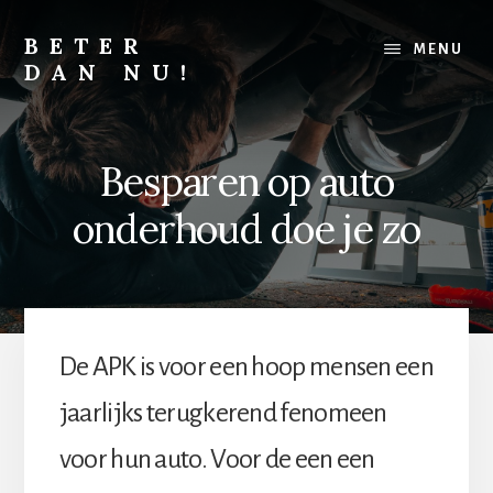
Skip
Skip
to
to
BETER
MENU
content
footer
DAN NU!
Lichamelijk,
mentaal
of
Besparen op auto
financieel,
alles
onderhoud doe je zo
kan
altijd
beter
De APK is voor een hoop mensen een
jaarlijks terugkerend fenomeen
voor hun auto. Voor de een een