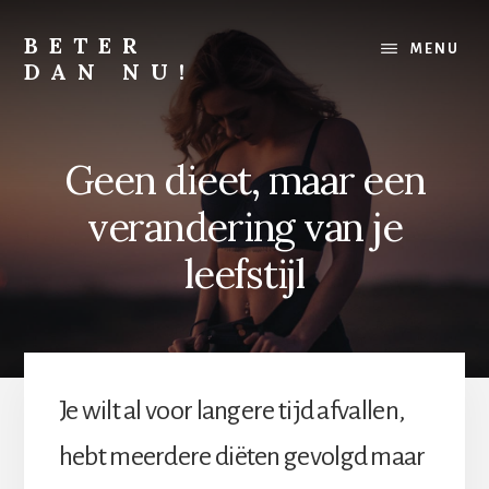
Skip
Skip
to
to
BETER
MENU
content
footer
DAN NU!
Lichamelijk,
mentaal
of
Geen dieet, maar een
financieel,
alles
verandering van je
kan
altijd
leefstijl
beter
Je wilt al voor langere tijd afvallen,
hebt meerdere diëten gevolgd maar