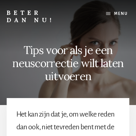
Skip
Skip
to
to
BETER
MENU
content
footer
DAN NU!
Lichamelijk,
mentaal
of
Tips voor als je een
financieel,
alles
neuscorrectie wilt laten
kan
altijd
uitvoeren
beter
Het kan zijn dat je, om welke reden
dan ook, niet tevreden bent met de