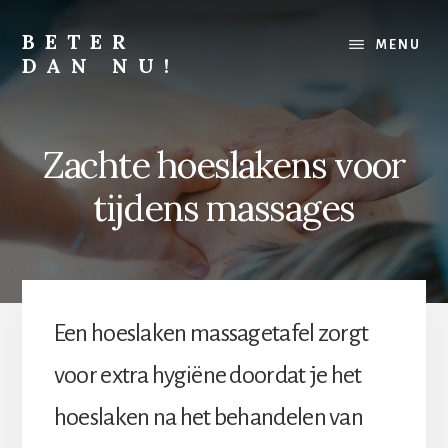
Skip
Skip
to
to
BETER
MENU
content
footer
DAN NU!
Lichamelijk,
mentaal
of
Zachte hoeslakens voor
financieel,
alles
tijdens massages
kan
altijd
beter
Een hoeslaken massagetafel zorgt
voor extra hygiëne doordat je het
hoeslaken na het behandelen van