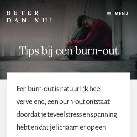
Skip
Skip
to
to
BETER
MENU
content
footer
DAN NU!
Lichamelijk,
mentaal
of
Tips bij een burn-out
financieel,
alles
kan
altijd
beter
Een burn-out is natuurlijk heel
vervelend, een burn-out ontstaat
doordat je teveel stress en spanning
hebt en dat je lichaam er op een