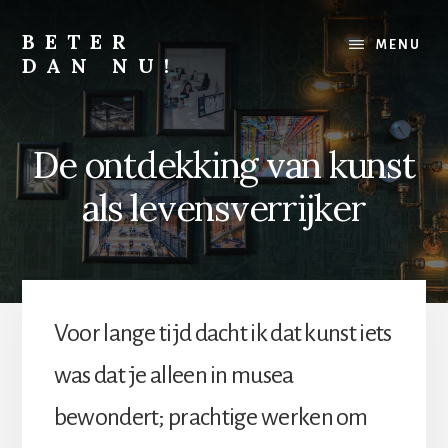
Skip
Skip
to
to
BETER
MENU
content
footer
DAN NU!
Lichamelijk,
mentaal
of
De ontdekking van kunst
financieel,
alles
als levensverrijker
kan
altijd
beter
Voor lange tijd dacht ik dat kunst iets
was dat je alleen in musea
bewondert; prachtige werken om