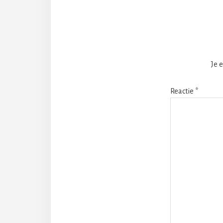
Intera
Je 
Reactie
*