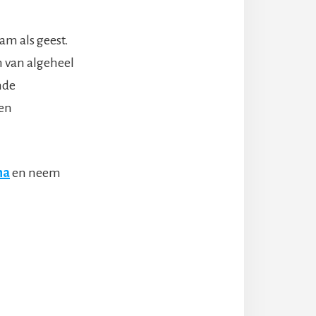
am als geest.
n van algeheel
nde
een
na
en neem