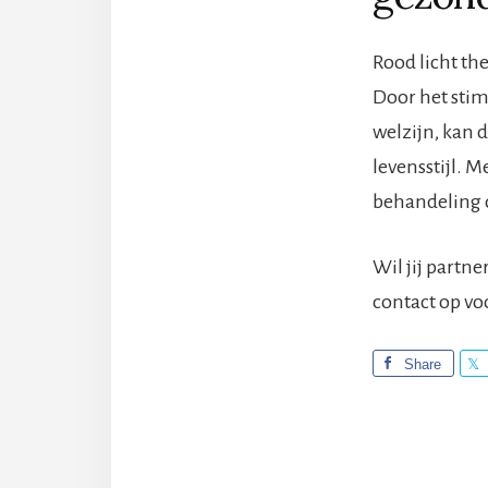
Rood licht th
Door het stim
welzijn, kan 
levensstijl. 
behandeling 
Wil jij partn
contact op vo
Share
Lees