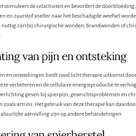
et stimuleert de celactiviteit en bevordert de doorbloedin
en en zuurstof sneller naar het beschadigde weefsel word
l nuttig zijn bij chirurgische wonden, brandwonden of ch
.
hting van pijn en ontsteking
ten en ontstekingen biedt rood licht therapie uitkomst doo
ie te verbeteren en de cellulaire energieproductie te verho
verlichting geven bij spierpijn, gewrichtsproblemen en ch
zoals artritis. Het gebruik van deze therapie kan daardoor
natuurlijke aanvulling zijn op andere behandelingen.
ering van spierherstel