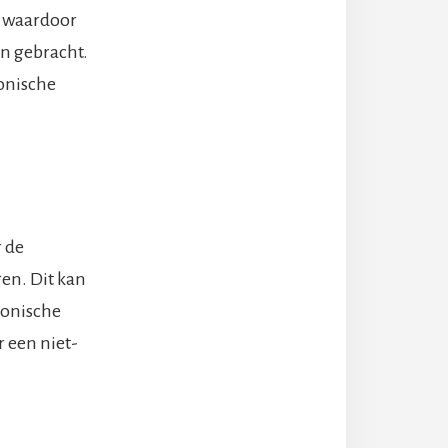
g, waardoor
en gebracht.
ronische
r de
gen. Dit kan
ronische
 een niet-