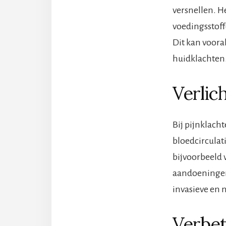
versnellen. H
voedingsstoff
Dit kan voora
huidklachten
Verlic
Bij pijnklach
bloedcirculat
bijvoorbeeld 
aandoeningen 
invasieve en 
Verbet