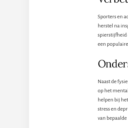
Sporters en a
herstel na in
spierstijfhei
een populaire
Onders
Naast de fysi
op het mental
helpen bij h
stress en dep
van bepaalde