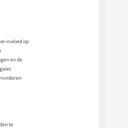
eve invloed op
n
agen en de
galer.
erminderen
den te