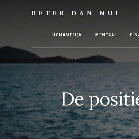
Skip
Skip
to
to
BETER DAN NU!
content
footer
Lichamelijk,
mentaal
of
LICHAMELIJK
MENTAAL
FIN
financieel,
alles
kan
altijd
beter
De positi