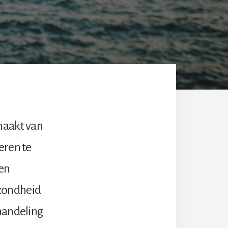
maakt van
eren te
 en
ezondheid
ehandeling