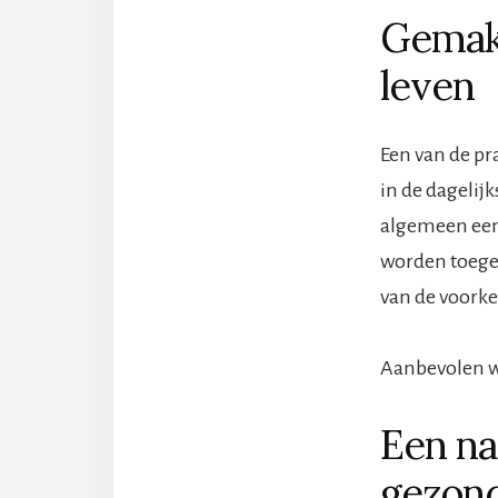
Gemakk
leven
Een van de pra
in de dagelij
algemeen eenv
worden toegep
van de voorke
Aanbevolen w
Een na
gezon