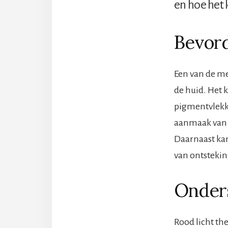
en hoe het 
Bevord
Een van de me
de huid. Het k
pigmentvlekke
aanmaak van c
Daarnaast kan
van ontstekin
Onder
Rood licht th