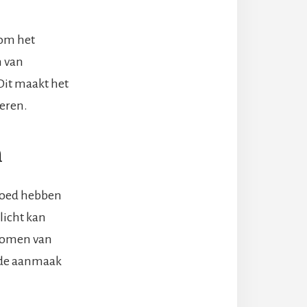
 om het
n van
Dit maakt het
teren.
n
vloed hebben
licht kan
ptomen van
p de aanmaak