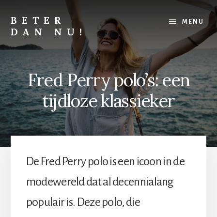
Skip
Skip
to
to
BETER
MENU
content
footer
DAN NU!
Lichamelijk,
mentaal
of
Fred Perry polo’s: een
financieel,
alles
tijdloze klassieker
kan
altijd
beter
De Fred Perry polo is een icoon in de
modewereld dat al decennialang
populair is. Deze polo, die