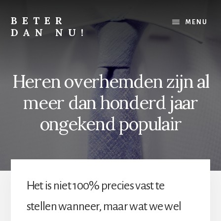
Skip
Skip
to
to
BETER
MENU
content
footer
DAN NU!
Lichamelijk,
mentaal
of
Heren overhemden zijn al
financieel,
alles
meer dan honderd jaar
kan
altijd
ongekend populair
beter
Het is niet 100% precies vast te
stellen wanneer, maar wat we wel