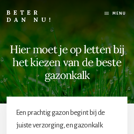
Skip
Skip
to
to
BETER
MENU
content
footer
DAN NU!
Lichamelijk,
mentaal
of
Hier moet je op letten bij
financieel,
alles
het kiezen van de beste
kan
altijd
gazonkalk
beter
Een prachtig gazon begint bij de
juiste verzorging, en gazonkalk