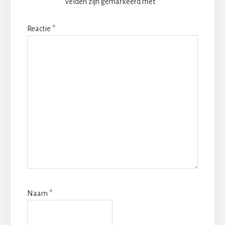
velden zijn gemarkeerd met
*
Reactie
*
Naam
*