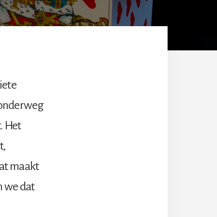
iete
s onderweg
t. Het
t,
wat maakt
n we dat