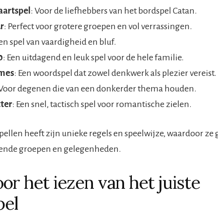
aartspel
: Voor de liefhebbers van het bordspel Catan.
r
: Perfect voor grotere groepen en vol verrassingen.
Een spel van vaardigheid en bluf.
0
: Een uitdagend en leuk spel voor de hele familie.
mes
: Een woordspel dat zowel denkwerk als plezier vereist.
 Voor degenen die van een donkerder thema houden.
tter
: Een snel, tactisch spel voor romantische zielen.
pellen heeft zijn unieke regels en speelwijze, waardoor ze 
llende groepen en gelegenheden.
oor het iezen van het juiste
pel