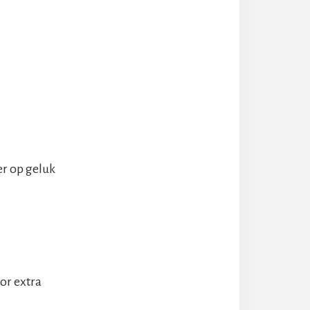
r op geluk
or extra