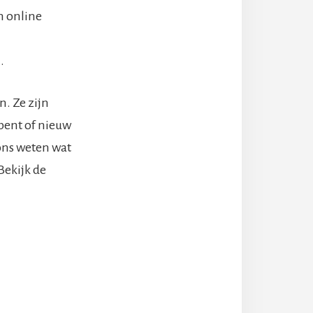
an online
.
. Ze zijn
bent of nieuw
t ons weten wat
Bekijk de