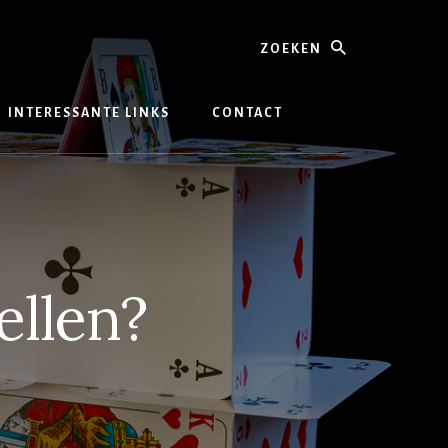
Zoeken
INTERESSANTE LINKS
CONTACT
ellen?