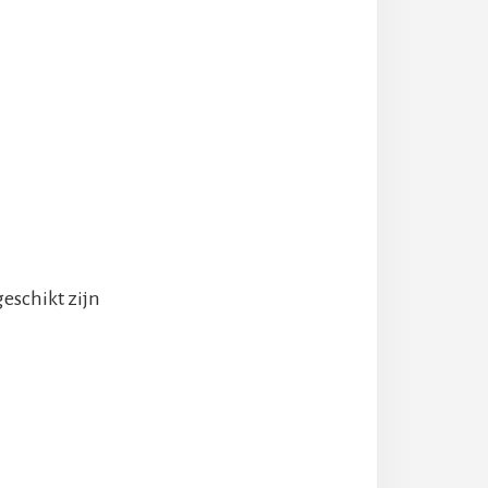
geschikt zijn