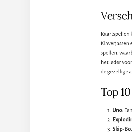
Versch
Kaartspellen 
Klaverjassen 
spellen, waar
het ieder voor
de gezellige av
Top 10
Uno
: Ee
Explodi
Skip-Bo