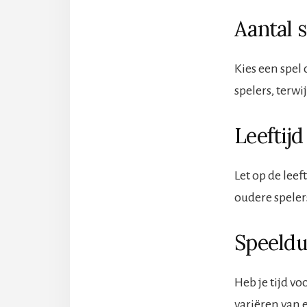
Aantal 
Kies een spel 
spelers, terwi
Leeftijd
Let op de lee
oudere speler
Speeldu
Heb je tijd vo
variëren van 