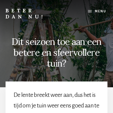
Skip
Skip
to
to
BETER
MENU
content
footer
DAN NU!
Lichamelijk,
mentaal
of
Dit seizoen toe aan een
financieel,
alles
betere en sfeervollere
kan
altijd
tuin?
beter
De lente breekt weer aan, dus het is
tijd om je tuin weer eens goed aan te