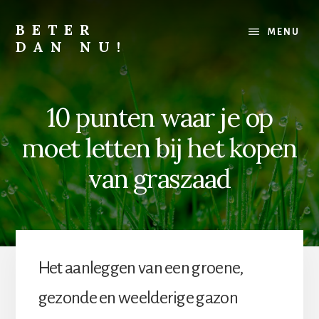
Skip
Skip
to
to
BETER
MENU
content
footer
DAN NU!
Lichamelijk,
mentaal
of
10 punten waar je op
financieel,
alles
moet letten bij het kopen
kan
altijd
van graszaad
beter
Het aanleggen van een groene,
gezonde en weelderige gazon